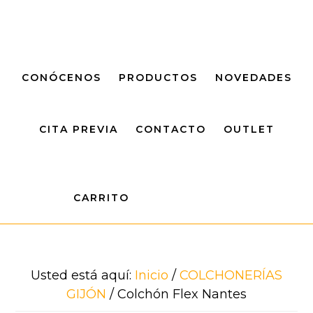
Saltar
Saltar
al
al
contenido
pie
principal
de
CONÓCENOS
PRODUCTOS
NOVEDADES
página
CITA PREVIA
CONTACTO
OUTLET
CARRITO
Usted está aquí:
Inicio
/
COLCHONERÍAS
GIJÓN
/
Colchón Flex Nantes