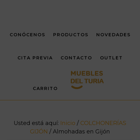
Saltar
Saltar
al
al
contenido
pie
principal
de
CONÓCENOS
PRODUCTOS
NOVEDADES
página
CITA PREVIA
CONTACTO
OUTLET
CARRITO
Usted está aquí:
Inicio
/
COLCHONERÍAS
GIJÓN
/
Almohadas en Gijón