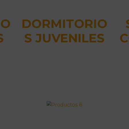
IO
DORMITORIO
S
S JUVENILES
C