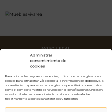
AVISO LEGAL
POLÍTICA DE PRIVACIDAD
Administrar
POLÍTICA DE COOKIES
consentimiento de
MAPA DE SITIO
BLOG
cookies
Diseño y Desarrollo Web Balboa Media
Para brindar las mejores experiencias, utilizamos tecnologías como
cookies para almacenar y/o acceder a la información del dispositivo. El
consentimiento para estas tecnologías nos permitirá procesar datos
como el comportamiento de navegación o identificaciones únicas en
este sitio. No dar su consentimiento o retirarlo puede afectar
negativamente a ciertas características y funciones.