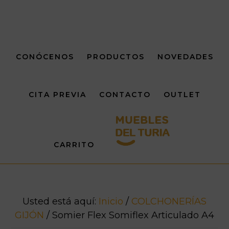
Saltar
Saltar
al
al
contenido
pie
principal
de
CONÓCENOS
PRODUCTOS
NOVEDADES
página
CITA PREVIA
CONTACTO
OUTLET
CARRITO
Usted está aquí:
Inicio
/
COLCHONERÍAS
GIJÓN
/
Somier Flex Somiflex Articulado A4