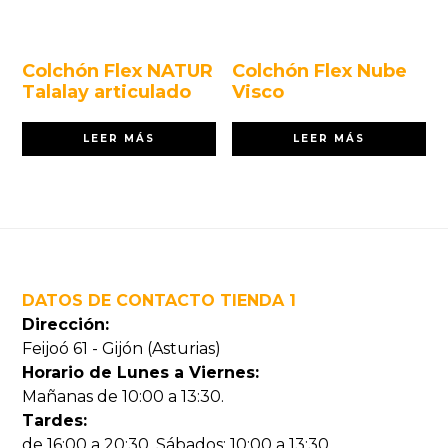
Colchón Flex NATUR
Colchón Flex Nube
Talalay articulado
Visco
LEER MÁS
LEER MÁS
Footer
DATOS DE CONTACTO TIENDA 1
Dirección:
Feijoó 61 - Gijón (Asturias)
Horario de Lunes a Viernes:
Mañanas de 10:00 a 13:30.
Tardes:
de 16:00 a 20:30. Sábados: 10:00 a 13:30