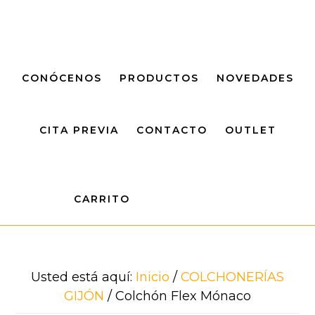
Saltar
Saltar
al
al
contenido
pie
principal
de
CONÓCENOS
PRODUCTOS
NOVEDADES
página
CITA PREVIA
CONTACTO
OUTLET
CARRITO
Usted está aquí:
Inicio
/
COLCHONERÍAS
GIJÓN
/
Colchón Flex Mónaco