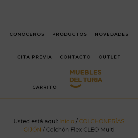
Saltar
Saltar
al
al
contenido
pie
principal
de
CONÓCENOS
PRODUCTOS
NOVEDADES
página
CITA PREVIA
CONTACTO
OUTLET
CARRITO
Usted está aquí:
Inicio
/
COLCHONERÍAS
GIJÓN
/
Colchón Flex CLEO Multi