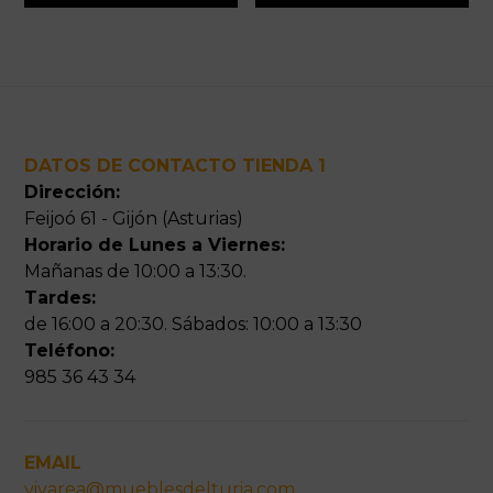
Footer
DATOS DE CONTACTO TIENDA 1
Dirección:
Feijoó 61 - Gijón (Asturias)
Horario de Lunes a Viernes:
Mañanas de 10:00 a 13:30.
Tardes:
de 16:00 a 20:30. Sábados: 10:00 a 13:30
Teléfono:
985 36 43 34
EMAIL
vivarea@mueblesdelturia.com