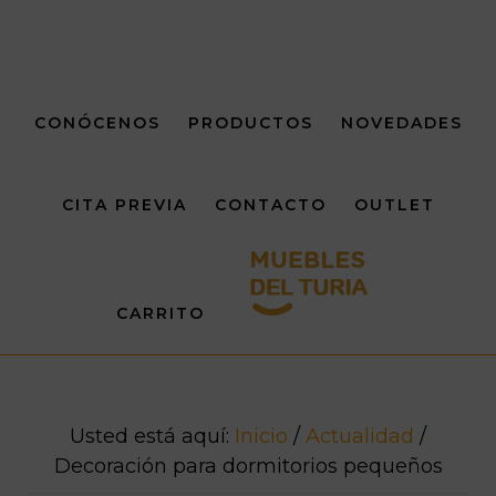
Saltar
Saltar
al
al
contenido
pie
principal
de
CONÓCENOS
PRODUCTOS
NOVEDADES
página
CITA PREVIA
CONTACTO
OUTLET
CARRITO
Usted está aquí:
Inicio
/
Actualidad
/
Decoración para dormitorios pequeños