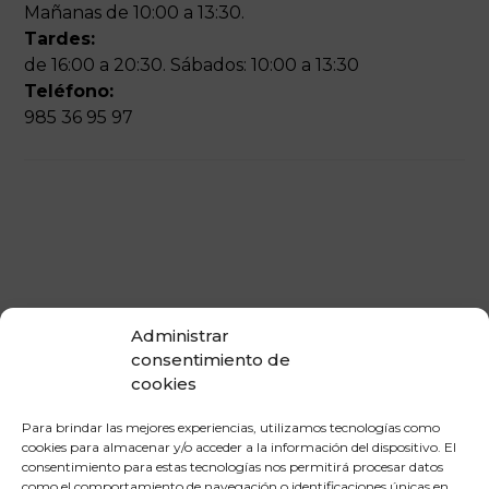
Mañanas de 10:00 a 13:30.
Tardes:
de 16:00 a 20:30. Sábados: 10:00 a 13:30
Teléfono:
985 36 95 97
Administrar
consentimiento de
cookies
Para brindar las mejores experiencias, utilizamos tecnologías como
cookies para almacenar y/o acceder a la información del dispositivo. El
consentimiento para estas tecnologías nos permitirá procesar datos
como el comportamiento de navegación o identificaciones únicas en